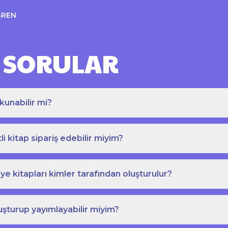
ĞREN
 SORULAR
kunabilir mi?
tli kitap sipariş edebilir miyim?
e kitapları kimler tarafından oluşturulur?
uşturup yayımlayabilir miyim?