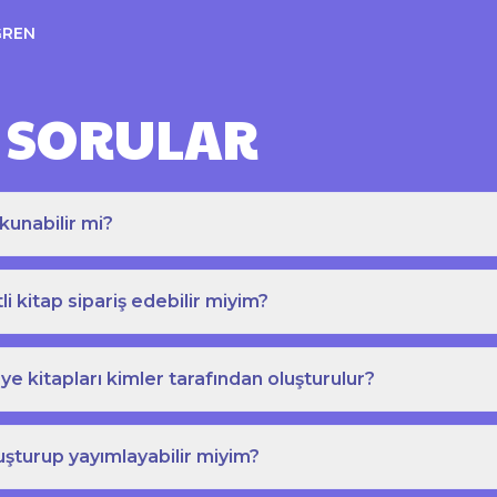
ĞREN
 SORULAR
kunabilir mi?
tli kitap sipariş edebilir miyim?
e kitapları kimler tarafından oluşturulur?
uşturup yayımlayabilir miyim?