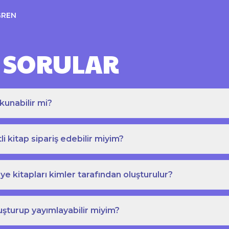
ĞREN
 SORULAR
kunabilir mi?
tli kitap sipariş edebilir miyim?
e kitapları kimler tarafından oluşturulur?
uşturup yayımlayabilir miyim?