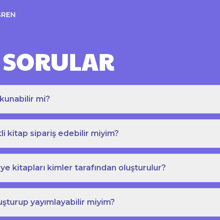
ĞREN
 SORULAR
kunabilir mi?
tli kitap sipariş edebilir miyim?
e kitapları kimler tarafından oluşturulur?
uşturup yayımlayabilir miyim?