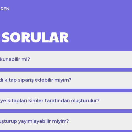
ĞREN
 SORULAR
kunabilir mi?
tli kitap sipariş edebilir miyim?
e kitapları kimler tarafından oluşturulur?
uşturup yayımlayabilir miyim?