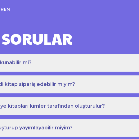
ĞREN
 SORULAR
kunabilir mi?
tli kitap sipariş edebilir miyim?
e kitapları kimler tarafından oluşturulur?
uşturup yayımlayabilir miyim?