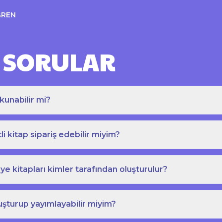
ĞREN
 SORULAR
kunabilir mi?
tli kitap sipariş edebilir miyim?
e kitapları kimler tarafından oluşturulur?
uşturup yayımlayabilir miyim?