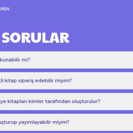
ĞREN
 SORULAR
kunabilir mi?
tli kitap sipariş edebilir miyim?
e kitapları kimler tarafından oluşturulur?
uşturup yayımlayabilir miyim?