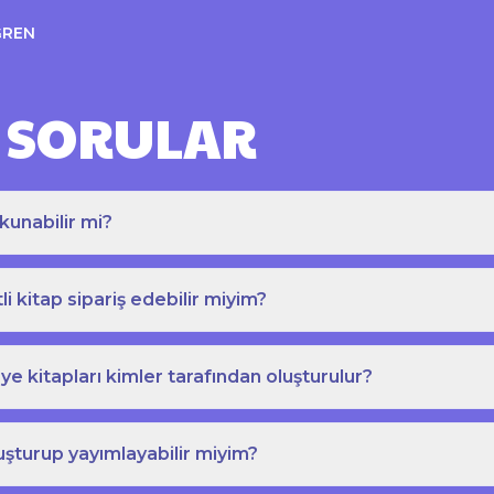
ĞREN
 SORULAR
kunabilir mi?
tli kitap sipariş edebilir miyim?
e kitapları kimler tarafından oluşturulur?
uşturup yayımlayabilir miyim?