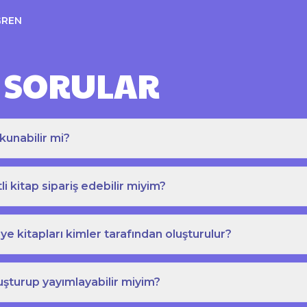
ĞREN
 SORULAR
kunabilir mi?
tli kitap sipariş edebilir miyim?
e kitapları kimler tarafından oluşturulur?
uşturup yayımlayabilir miyim?