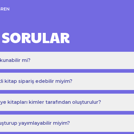
ĞREN
 SORULAR
kunabilir mi?
tli kitap sipariş edebilir miyim?
e kitapları kimler tarafından oluşturulur?
uşturup yayımlayabilir miyim?