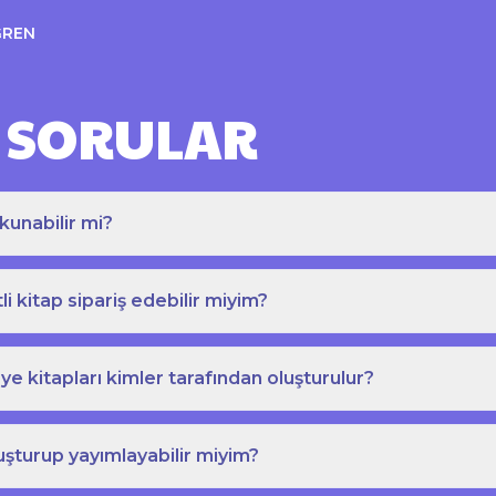
ĞREN
 SORULAR
kunabilir mi?
tli kitap sipariş edebilir miyim?
e kitapları kimler tarafından oluşturulur?
uşturup yayımlayabilir miyim?