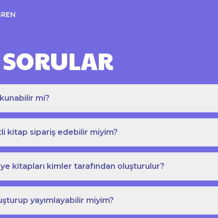
ĞREN
 SORULAR
kunabilir mi?
tli kitap sipariş edebilir miyim?
e kitapları kimler tarafından oluşturulur?
uşturup yayımlayabilir miyim?