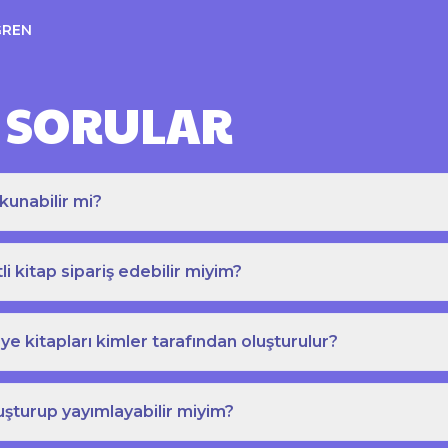
ĞREN
 SORULAR
kunabilir mi?
tli kitap sipariş edebilir miyim?
e kitapları kimler tarafından oluşturulur?
uşturup yayımlayabilir miyim?