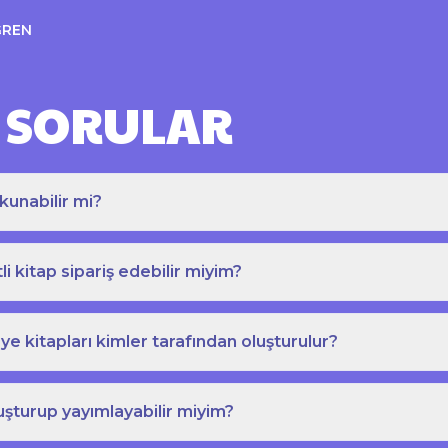
ĞREN
 SORULAR
kunabilir mi?
tli kitap sipariş edebilir miyim?
e kitapları kimler tarafından oluşturulur?
uşturup yayımlayabilir miyim?