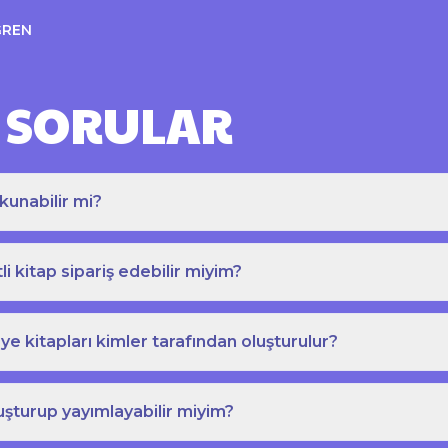
ĞREN
 SORULAR
kunabilir mi?
tli kitap sipariş edebilir miyim?
e kitapları kimler tarafından oluşturulur?
uşturup yayımlayabilir miyim?