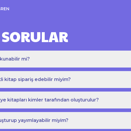
ĞREN
 SORULAR
kunabilir mi?
tli kitap sipariş edebilir miyim?
e kitapları kimler tarafından oluşturulur?
uşturup yayımlayabilir miyim?