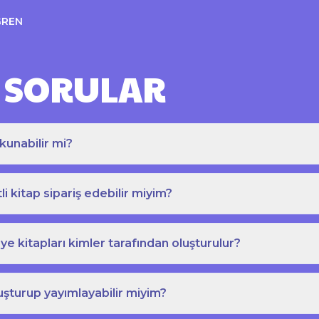
ĞREN
 SORULAR
kunabilir mi?
tli kitap sipariş edebilir miyim?
e kitapları kimler tarafından oluşturulur?
uşturup yayımlayabilir miyim?