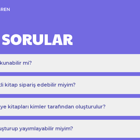
ĞREN
 SORULAR
kunabilir mi?
tli kitap sipariş edebilir miyim?
e kitapları kimler tarafından oluşturulur?
uşturup yayımlayabilir miyim?