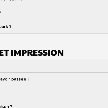
onnalisé
?
park ?
page des tarifs
ET IMPRESSION
’avoir passée ?
info@storyspark.ai
ison ?