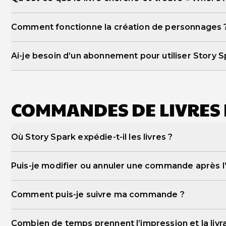
livre de bande dessinée pers
livre cherche-et-trouve personnalisé
Comment fonctionne la création de personnages 
création de personnages
Ai-je besoin d’un abonnement pour utiliser Story S
COMMANDES DE LIVRES 
Où Story Spark expédie-t-il les livres ?
Puis-je modifier ou annuler une commande après l
Comment puis-je suivre ma commande ?
Combien de temps prennent l’impression et la livra