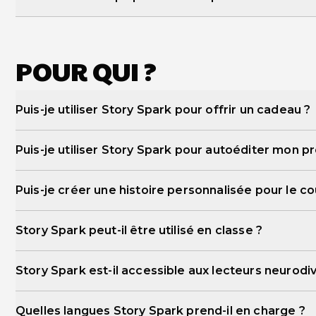
POUR QUI ?
Puis-je utiliser Story Spark pour offrir un cadeau ?
Puis-je utiliser Story Spark pour autoéditer mon pr
Valentin
Thanksgiving
fête des Mères
fête des Père
Puis-je créer une histoire personnalisée pour le c
publier
Story Spark peut-il être utilisé en classe ?
Story Spark pour l’éducation
Story Spark est-il accessible aux lecteurs neurodi
info
Quelles langues Story Spark prend-il en charge ?