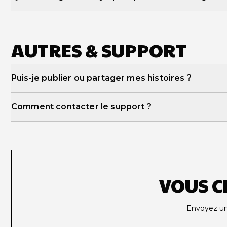
ici
AUTRES & SUPPORT
Puis-je publier ou partager mes histoires ?
communauté Storyteller
Comment contacter le support ?
info@storyspark.
VOUS C
Envoyez un 