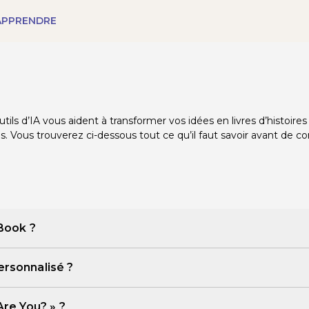
APPRENDRE
tils d’IA vous aident à transformer vos idées en livres d’histoir
s. Vous trouverez ci-dessous tout ce qu’il faut savoir avant de 
 Book ?
21 cm, jusqu’à 60 pages. Ils sont idéaux pour les histoires d’en
ersonnalisé ?
’à 200 pages. Ils sont conçus pour les romans, mémoires, biogr
Are You? » ?