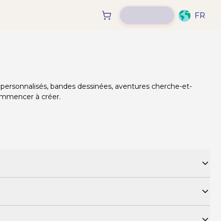
FR
es personnalisés, bandes dessinées, aventures cherche-et-
commencer à créer.
fants, les cadeaux personnalisés et les séries d’albums
aphies et contenus éducatifs.