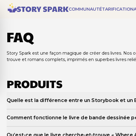
COMMUNAUTÉ
TARIFICATION
FAQ
Story Spark est une façon magique de créer des livres. Nos ou
trouve et romans complets, imprimés en superbes livres relié
PRODUITS
Quelle est la différence entre un Storybook et un
Les
Storybooks
sont des livres reliés illustrés de 21 cm × 
Comment fonctionne le livre de bande dessinée p
illustrés.
Les
Books
sont des livres reliés de 16,5 cm × 24 cm, jusqu
Qu’est-ce que le livre cherche-et-trouve « Where 