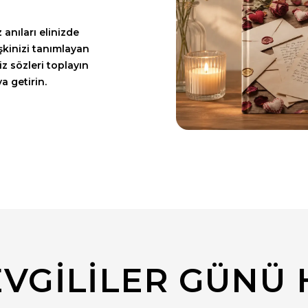
 anıları elinizde
işkinizi tanımlayan
iz sözleri toplayın
a getirin.
SEVGILILER GÜNÜ 