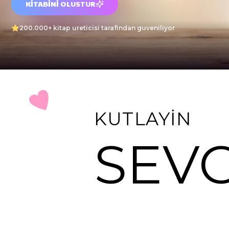
KITABINI OLUSTUR
200.000+ kitap ureticisi tarafindan guveniliyor
KUTLAYIN
SEVG