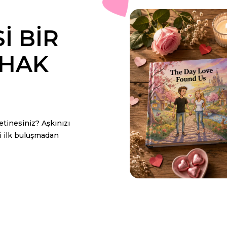
I BIR
 HAK
yetinesiniz? Aşkınızı
ki ilk buluşmadan