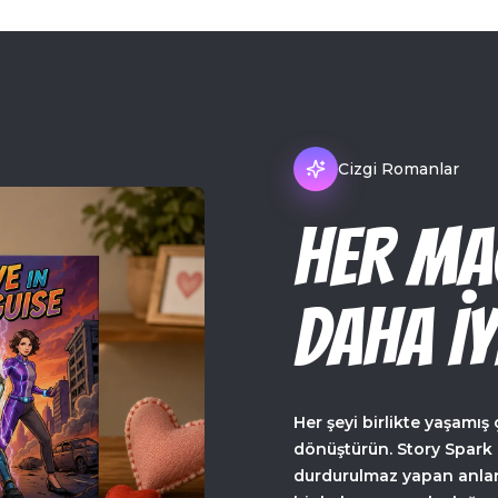
Cizgi Romanlar
HER MA
DAHA İY
Her şeyi birlikte yaşamış 
dönüştürün. Story Spark ç
durdurulmaz yapan anlarla