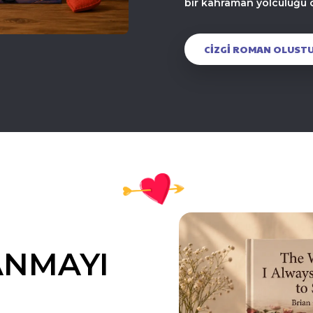
bir kahraman yolculuğu o
CIZGI ROMAN OLUST
ANMAYI