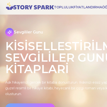
TOPLULUK
FIYATLANDIRMA
Ö
Sevgililer Gunu
KISISELLESTIRIL
SEVGILILER GUN
KITAPLARI
Ask hikayenizi gercek bir kitaba donusturun. Iliskinizi essiz yapan
guzel resimli bir hikaye kitabi, heyecanli bir cizgi roman veya k
olusturun.