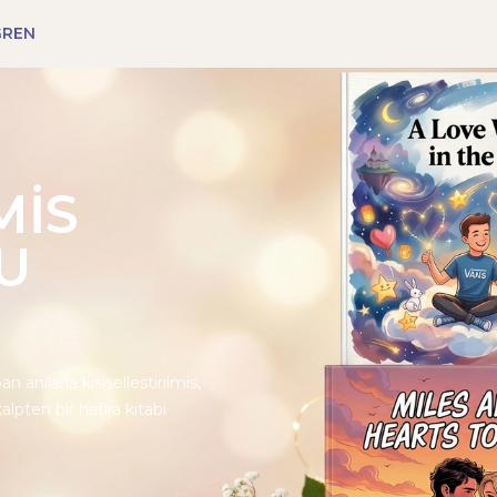
ĞREN
MIS
U
 anilarla kisisellestirilmis,
alpten bir hatira kitabi