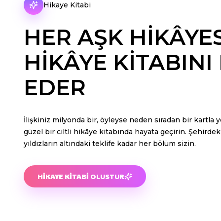
Hikaye Kitabi
HER AŞK HIKÂYES
HIKÂYE KITABINI
EDER
İlişkiniz milyonda bir, öyleyse neden sıradan bir kartla 
güzel bir ciltli hikâye kitabında hayata geçirin. Şehirde
yıldızların altındaki teklife kadar her bölüm sizin.
HIKAYE KITABI OLUSTUR